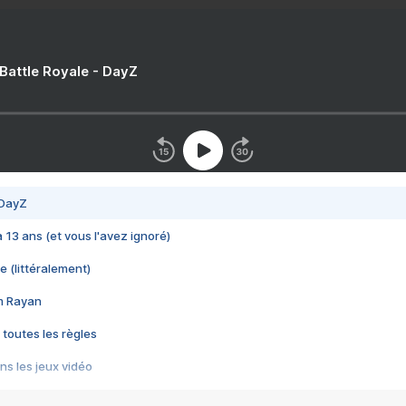
 Battle Royale - DayZ
 DayZ
 a 13 ans (et vous l'avez ignoré)
e (littéralement)
im Rayan
 toutes les règles
s les jeux vidéo
us choquant de Rockstar ? - Le scandale BULLY