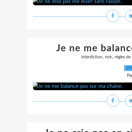
Je ne me balanc
,
,
interdiction
noir
règles de 
19.
Pa