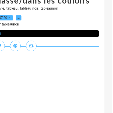
lasse/dans les couloirs
,
,
,
vie
tableau
tableau noir
tableaunoir
07.2014
…
r tableaunoir