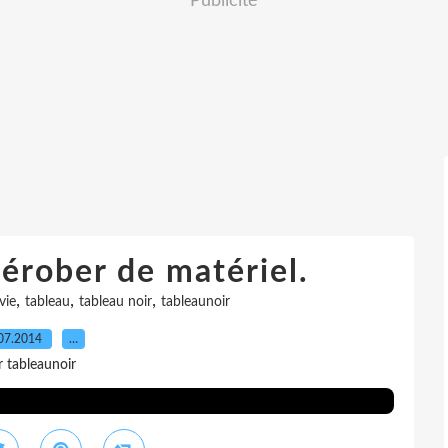
Publicité
dérober de matériel.
,
,
,
vie
tableau
tableau noir
tableaunoir
07.2014
…
r tableaunoir