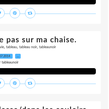
e pas sur ma chaise.
,
,
,
vie
tableau
tableau noir
tableaunoir
07.2014
…
r tableaunoir