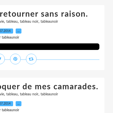
retourner sans raison.
,
,
,
vie
tableau
tableau noir
tableaunoir
07.2014
…
r tableaunoir
oquer de mes camarades.
,
,
,
vie
tableau
tableau noir
tableaunoir
07.2014
…
r tableaunoir