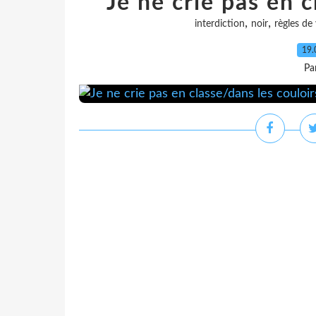
Je ne crie pas en c
,
,
interdiction
noir
règles de 
19.
Pa