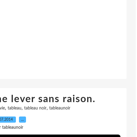
e lever sans raison.
,
,
,
vie
tableau
tableau noir
tableaunoir
07.2014
…
r tableaunoir