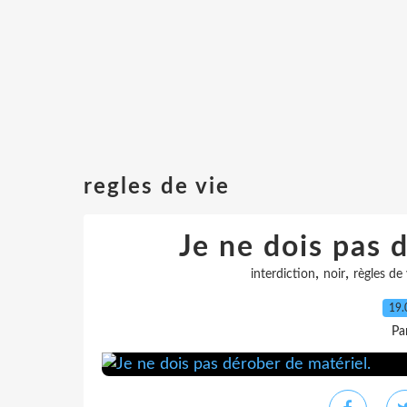
regles de vie
Je ne dois pas 
,
,
interdiction
noir
règles de 
19.
Pa