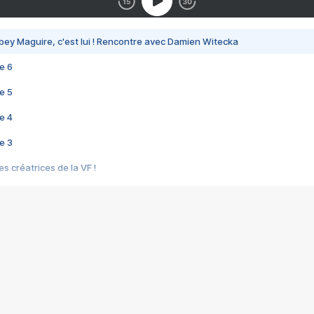
bey Maguire, c'est lui ! Rencontre avec Damien Witecka
e 6
e 5
e 4
e 3
s créatrices de la VF !
e 2
e 1
e Mektoub My Love arrive enfin ! Rencontre avec Shaïn Boumedine et Sal
i : après Toni en famille
elle réalise le bouleversant Dites lui que je l'aime