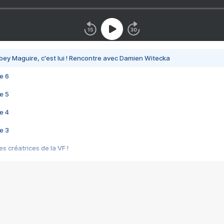
bey Maguire, c'est lui ! Rencontre avec Damien Witecka
e 6
e 5
e 4
e 3
s créatrices de la VF !
e 2
e 1
e Mektoub My Love arrive enfin ! Rencontre avec Shaïn Boumedine et Sal
i : après Toni en famille