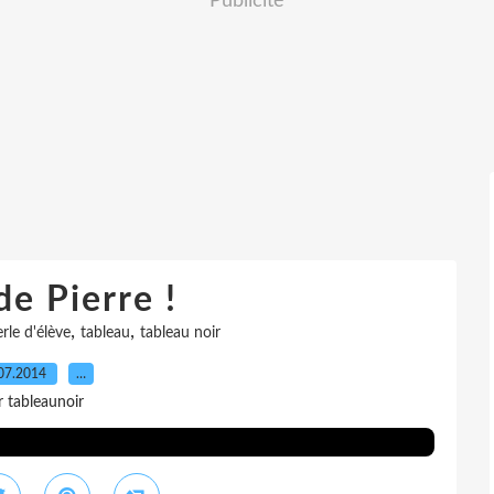
Publicité
de Pierre !
,
,
rle d'élève
tableau
tableau noir
07.2014
…
r tableaunoir