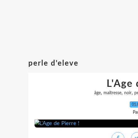
perle d'eleve
L'Age 
,
,
,
âge
maîtresse
noir
pe
01.
Pa