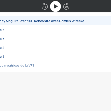
bey Maguire, c'est lui ! Rencontre avec Damien Witecka
e 6
e 5
e 4
e 3
s créatrices de la VF !
e 2
e 1
e Mektoub My Love arrive enfin ! Rencontre avec Shaïn Boumedine et Sal
i : après Toni en famille
elle réalise le bouleversant Dites lui que je l'aime