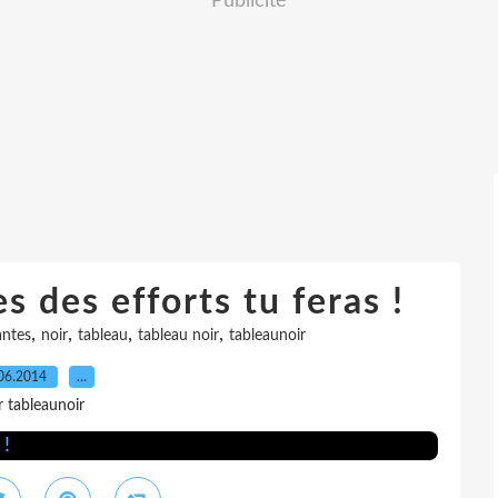
Publicité
 des efforts tu feras !
,
,
,
,
antes
noir
tableau
tableau noir
tableaunoir
06.2014
…
r tableaunoir