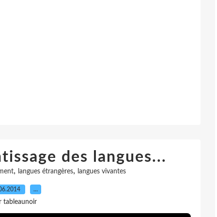
ntissage des langues...
,
,
ment
langues étrangères
langues vivantes
06.2014
…
r tableaunoir