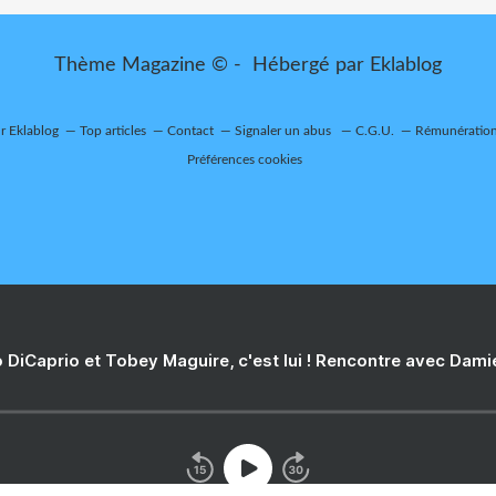
Thème Magazine © - Hébergé par
Eklablog
ur Eklablog
Top articles
Contact
Signaler un abus
C.G.U.
Rémunération 
Préférences cookies
 DiCaprio et Tobey Maguire, c'est lui ! Rencontre avec Dam