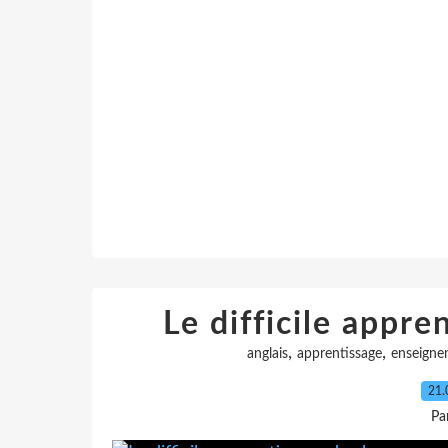
Le difficile appre
,
,
anglais
apprentissage
enseigne
21.
Pa