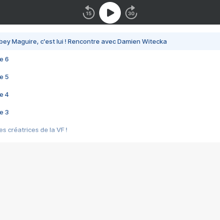
bey Maguire, c'est lui ! Rencontre avec Damien Witecka
e 6
e 5
e 4
e 3
s créatrices de la VF !
e 2
e 1
e Mektoub My Love arrive enfin ! Rencontre avec Shaïn Boumedine et Sal
i : après Toni en famille
elle réalise le bouleversant Dites lui que je l'aime