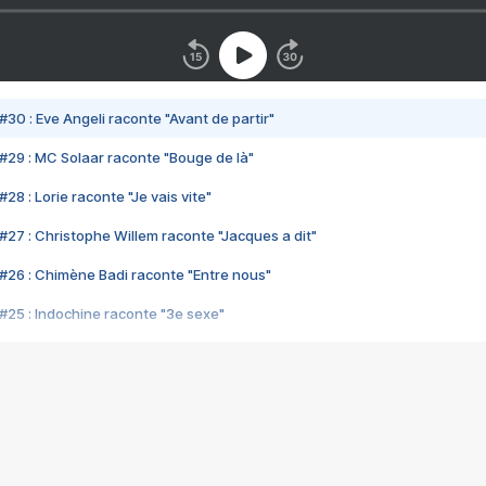
#30 : Eve Angeli raconte "Avant de partir"
#29 : MC Solaar raconte "Bouge de là"
28 : Lorie raconte "Je vais vite"
#27 : Christophe Willem raconte "Jacques a dit"
#26 : Chimène Badi raconte "Entre nous"
#25 : Indochine raconte "3e sexe"
#24 : Zaho raconte "C'est chelou"
#23 : Patrick Bruel raconte "Au café des délices"
#22 : Kyo raconte "Le chemin"
#21 : Nolwenn Leroy raconte "Cassé"