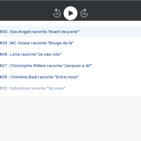
#30 : Eve Angeli raconte "Avant de partir"
#29 : MC Solaar raconte "Bouge de là"
28 : Lorie raconte "Je vais vite"
#27 : Christophe Willem raconte "Jacques a dit"
#26 : Chimène Badi raconte "Entre nous"
#25 : Indochine raconte "3e sexe"
#24 : Zaho raconte "C'est chelou"
#23 : Patrick Bruel raconte "Au café des délices"
#22 : Kyo raconte "Le chemin"
#21 : Nolwenn Leroy raconte "Cassé"