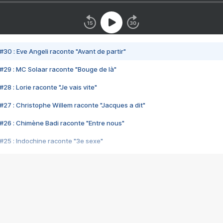
#30 : Eve Angeli raconte "Avant de partir"
#29 : MC Solaar raconte "Bouge de là"
28 : Lorie raconte "Je vais vite"
#27 : Christophe Willem raconte "Jacques a dit"
#26 : Chimène Badi raconte "Entre nous"
#25 : Indochine raconte "3e sexe"
#24 : Zaho raconte "C'est chelou"
#23 : Patrick Bruel raconte "Au café des délices"
#22 : Kyo raconte "Le chemin"
#21 : Nolwenn Leroy raconte "Cassé"