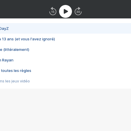
 DayZ
 a 13 ans (et vous l'avez ignoré)
e (littéralement)
im Rayan
 toutes les règles
s les jeux vidéo
us choquant de Rockstar ? - Le scandale BULLY
e plus moche de Steam
du RÊVE tourne au CAUCHEMAR
pendant 8 heures