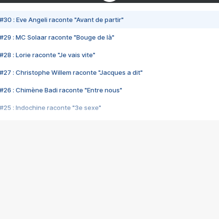
#30 : Eve Angeli raconte "Avant de partir"
#29 : MC Solaar raconte "Bouge de là"
28 : Lorie raconte "Je vais vite"
#27 : Christophe Willem raconte "Jacques a dit"
#26 : Chimène Badi raconte "Entre nous"
#25 : Indochine raconte "3e sexe"
#24 : Zaho raconte "C'est chelou"
#23 : Patrick Bruel raconte "Au café des délices"
#22 : Kyo raconte "Le chemin"
#21 : Nolwenn Leroy raconte "Cassé"
#20 : Patrick Hernandez raconte "Born to be alive"
#19 : Lorie raconte "Près de moi"